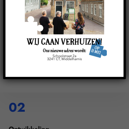
01
Verbinding
Een veilige omgeving zodat jij jezelf open kan stellen
voor samen werken aan je problemen.
02
Ontwikkeling