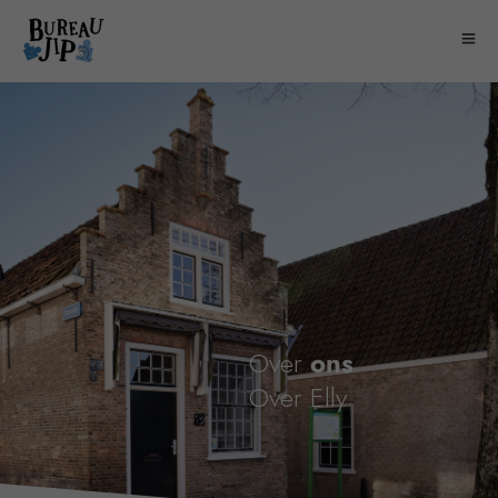
Over
ons
Over
Elly
|